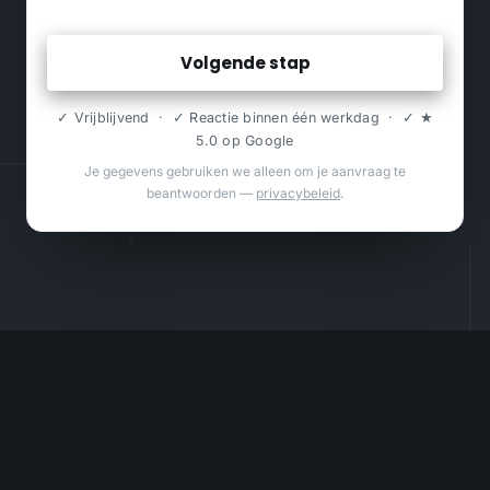
Volgende stap
✓ Vrijblijvend · ✓ Reactie binnen één werkdag · ✓ ★
5.0 op Google
Je gegevens gebruiken we alleen om je aanvraag te
beantwoorden —
privacybeleid
.