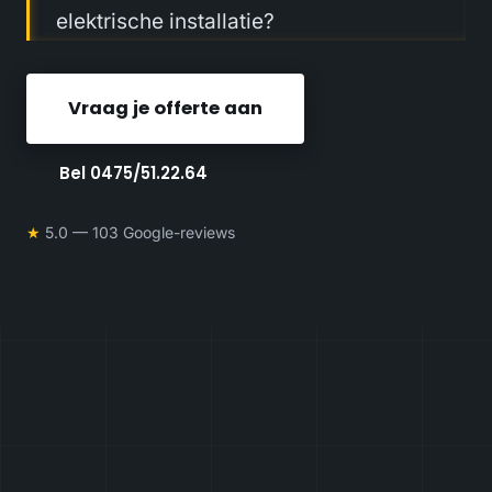
elektrische installatie?
Vraag je offerte aan
Bel 0475/51.22.64
★
5.0 — 103 Google-reviews
5.0
25
★
103 Google-reviews
gemeenten in ons
werkgebied