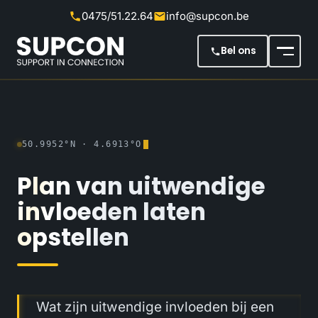
0475/51.22.64
info@supcon.be
Meteen naar de inhoud
Bel ons
50.9952°N · 4.6913°O
Plan
van
uitwendige
invloeden
laten
opstellen
Wat zijn uitwendige invloeden bij een