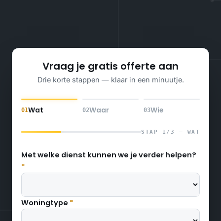
Vraag je gratis offerte aan
Drie korte stappen — klaar in een minuutje.
Wat
Waar
Wie
01
02
03
STAP 1/3 — WAT
Met welke dienst kunnen we je verder helpen?
Stap 1 van 3 — wat heb je nodig?
*
Woningtype
*