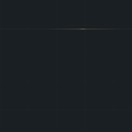
Klaar
om
uw
installatie
conform
te
maken?