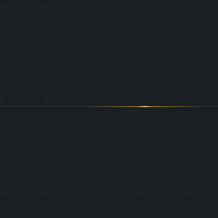
Een echte aanrader !
Snel hulp gekregen, 
Valerie Bosmans
vriendelijke vakman.
Aanbevelingswaard
Rose-Marie Pelgr
Klaar
om
uw
installatie
conform
te
maken?