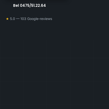
Bel 0475/51.22.64
★
5.0 — 103 Google-reviews
5.0
25
★
103 Google-reviews
gemeenten in ons
werkgebied
24/7
AREI
storingsdienst bereikbaar
conform opgeleverd