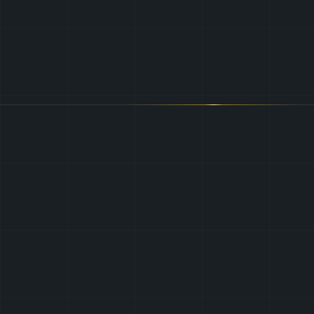
Rose-Marie Pelgr
Klaar
om
uw
installatie
conform
te
maken?