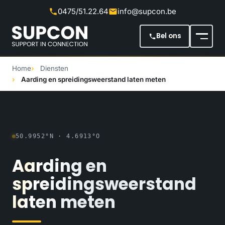
0475/51.22.64
info@supcon.be
Meteen naar de inhoud
Bel ons
Home
Diensten
Aarding en spreidingsweerstand laten meten
50.9952°N · 4.6913°O
Aarding
en
spreidingsweerstand
laten
meten